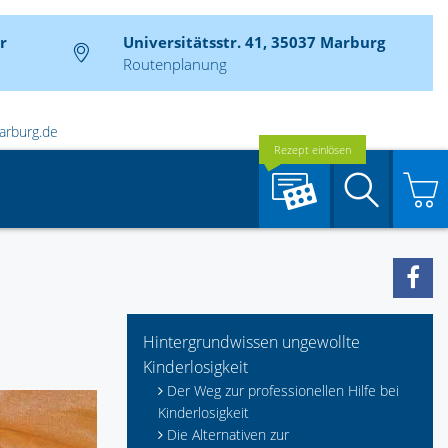
r
Universitätsstr. 41, 35037 Marburg
Routenplanung
arburg.de
Rezept einlösen
Suche
Hintergrundwissen ungewollte
Kinderlosigkeit
Der Weg zur professionellen Hilfe bei
Kinderlosigkeit
Die Alternativen zur