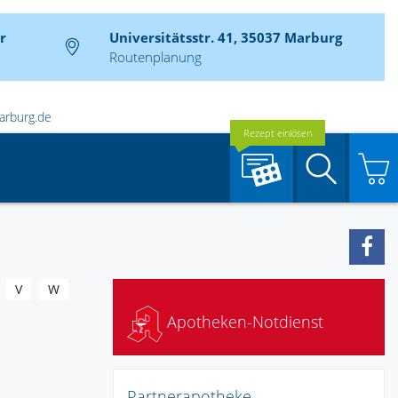
r
Universitätsstr. 41, 35037 Marburg
Routenplanung
arburg.de
Rezept einlösen
Suche
V
W
Apotheken-Notdienst
Partnerapotheke