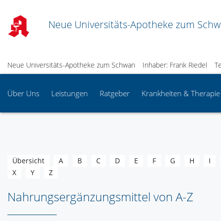
Neue Universitäts-Apotheke zum Sch
Neue Universitäts-Apotheke zum Schwan
Inhaber: Frank Riedel
T
Über Uns
Leistungen
Ratgeber
Krankheiten & Therapie
Übersicht
A
B
C
D
E
F
G
H
I
X
Y
Z
Nahrungsergänzungsmittel von A-Z