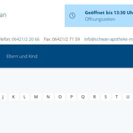
Geöffnet bis 13:30 Uh
wan
Öffnungszeiten
elefon:
06421/2 20 66
Fax: 06421/2 71 59
info@schwan-apotheke-m
Eltern und Kind
J
K
L
M
N
O
P
Q
R
S
T
U