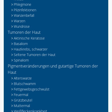
Phlegmone
Pilzinfektionen
Wanzenbefall
Warzen
Wundrose
Tumoren der Haut
Aktinische Keratose
Basaliom
Hautkrebs, schwarzer
Seltene Tumoren der Haut
Spinaliom
Pigmentveränderungen und gutartige Tumoren der
Haut
Alterswarze
Blutschwamm
Fettgewebsgeschwulst
Feuermal
Grützbeutel
Muttermal
Weißfleckenkrankheit