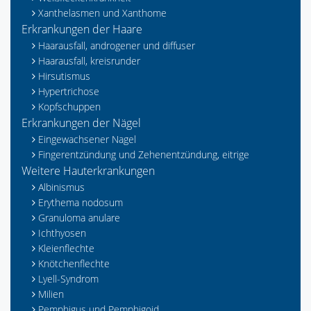
Xanthelasmen und Xanthome
Erkrankungen der Haare
Haarausfall, androgener und diffuser
Haarausfall, kreisrunder
Hirsutismus
Hypertrichose
Kopfschuppen
Erkrankungen der Nägel
Eingewachsener Nagel
Fingerentzündung und Zehenentzündung, eitrige
Weitere Hauterkrankungen
Albinismus
Erythema nodosum
Granuloma anulare
Ichthyosen
Kleienflechte
Knötchenflechte
Lyell-Syndrom
Milien
Pemphigus und Pemphigoid