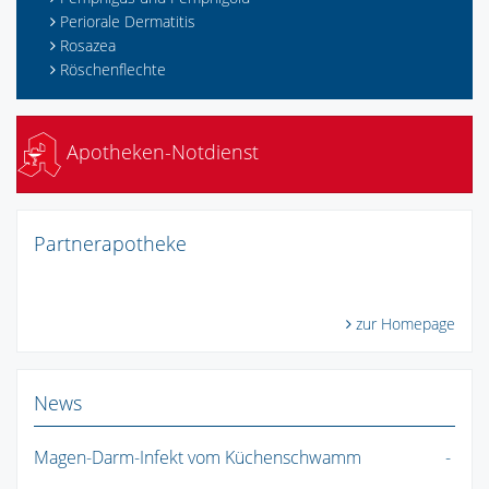
Periorale Dermatitis
Rosazea
Röschenflechte
Apotheken-Notdienst
Partnerapotheke
zur Homepage
News
Magen-Darm-Infekt vom Küchenschwamm